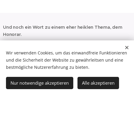
Und noch ein Wort zu einem eher heiklen Thema, dem
Honorar
.
Wir rechnen
Beratungsleistungen
grundsätzlich
nach
Zeit
Wir verwenden Cookies, um das einwandfreie Funktionieren
ab, wobei aber niemand mit der Stoppuhr am Schreibtisch
und die Sicherheit der Website zu gewährleitsen und eine
sitzt und auch nicht jedes Kurztelefonat oder Mail
bestmögliche Nutzererfahrung zu bieten.
verrechnet, sondern wir betrachten das eher
ganzheitlich
.
Buchhaltungen
werden normalerweise nach
Nur notwendige akzeptieren
Alle akzeptieren
Buchungszeilen
abgerechnet und
Lohnverrechnungen
nach
Mitarbeiterzahl
. Aber auch hier kann man über alles
reden.
Böse Kostenüberraschungen gibt es bei uns nicht
; wenn
eine Tätigkeit einen größeren Aufwand braucht, wird der
Klient vorher darauf hingewiesen. Immer haben wir den