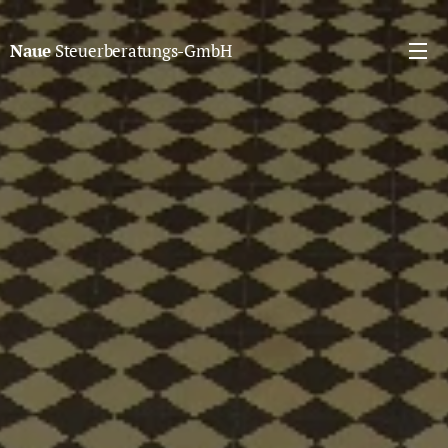
Naue
Steuerberatungs-GmbH