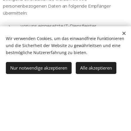
personenbezogenen Daten an folgende Empfänger
übermitteln:
von uns eingesetzte IT-Dienstleister
Verwaltungsbehörden, Gerichte und
Wir verwenden Cookies, um das einwandfreie Funktionieren
Körperschaften des öffentlichen Rechtes,
und die Sicherheit der Website zu gewährleitsen und eine
Wirtschaftstreuhänder für Zwecke des Auditing,
bestmögliche Nutzererfahrung zu bieten.
Versicherungen aus Anlass des Abschlusses eines
Versicherungsvertrages über die Leistung oder des
Nur notwendige akzeptieren
Alle akzeptieren
Eintritts des Versicherungsfalles (z.B.
Haftpflichtversicherung),
Klienten, soweit es sich um Daten der
Gesellschafter, Organe und sonstigen Mitarbeiter
des jeweiligen Klienten handelt,
Kooperationspartner und für uns tätige
Rechtsvertreter,
vom Klienten bestimmte sonstige Empfänger (z.B.